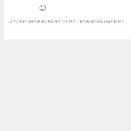
以下网友评论只代表同花顺网友的个人观点，不代表同花顺金融服务网观点。