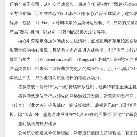
通的全资子公司，从社交游戏起步，后确立“自研+发行”双轮驱动策
全方位布局，近年在核心的SLG和休闲有多款产品全球爆火，连续
优势，包括：1）Funplus时期积累的品类研运经验、2）成熟的买量
产品“赛马”机制、以及4）可复制的品类方法论等等。
核心引擎稳定叠加休闲成长曲线清晰，点点互动有望延续高速增长。
集团业绩的核心引擎，且随着主力产品进入成熟期，利润率呈上行趋
放量与接力，《WhiteoutSurvival》《Kingshot》构成“长青
跨品类复用，带来第二增长曲线与更大的成长空间。点点互动以“SL
爆款生产力，成为业绩高质量增长的核心驱动力。
盛趣游戏：传奇IP“大一统”持续释放红利，经典IP有望重焕生机
盛趣游戏定位于行业领先的网络游戏开发商、运营商和发行商，全面
《传奇》《龙之谷》等头部IP，完成版权统一后盛趣已由“自研/联运
长。除“传奇”外，盛趣游戏后续在“经典IP+多端互通/怀旧化”与
盈利预测与投资建议
公司核心赛道竞争优势稳固，新赛道拓展能力持续验证，有望打