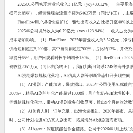
2026Q1公司实现营业总收入3.1亿元（yoy+33.12%），主要系海外
损同比缩窄），经营性现金流量净额为5463万元（同比转正），主
FlareFlow用户规模快速扩张，驱动出海收入占比提升至40%以
2025年公司境外收入为6.79亿元（yoy+123.94%），收入占比为40.9
成本增加影响。（1）FlareFlow：2025年营业收入为3.52亿元，净亏
供给短剧超过5,200部，其中自制剧超过700部，占比约13%，并依托
率提升65%，用户日观看时长平均增长150%。（2）ReelShort：20
资收益2051万元（同比由负转正），我们判断可能系CMS等海外参
AI漫剧爆款规模化落地，AI仿真人剧等创新业态打开变现空间
（1）AI漫剧：产能加速，爆款频出。2025年公司使用AI赋能的漫
300%+，精品AI剧的年化产能超过1000部，且产能仍在加速增
等爆款规模化落地，带动AI漫剧业务创收显著，推出9个月创收达数
（2）AI仿真人剧：订单充足，出海快速推进。2026年都市、
时，公司计划推进AI仿真人剧出海，拓展海外AI短剧蓝海市场。
（3）AIAgent：深度赋能创作全链路。公司于2026年1月上线“次