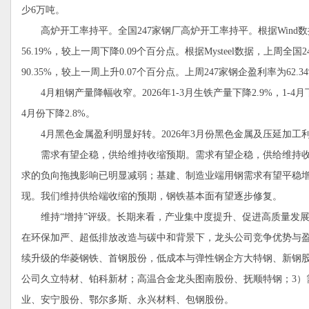
少6万吨。
高炉开工率持平。全国247家钢厂高炉开工率持平。根据Wind数
56.19%，较上一周下降0.09个百分点。根据Mysteel数据，上周
90.35%，较上一周上升0.07个百分点。上周247家钢企盈利率为62.
4月粗钢产量降幅收窄。2026年1-3月生铁产量下降2.9%，1-4月下
4月份下降2.8%。
4月黑色金属盈利明显好转。2026年3月份黑色金属及压延加工利润为-8.
需求有望企稳，供给维持收缩预期。需求有望企稳，供给维持收
求的负向拖拽影响已明显减弱；基建、制造业端用钢需求有望平稳增
现。我们维持供给端收缩的预期，钢铁基本面有望逐步修复。
维持“增持”评级。长期来看，产业集中度提升、促进高质量发展
在环保加严、超低排放改造与碳中和背景下，龙头公司竞争优势与盈
续升级的华菱钢铁、首钢股份，低成本与弹性钢企方大特钢、新钢股
公司久立特材、铂科新材；高温合金龙头图南股份、抚顺特钢；3）
业、安宁股份、鄂尔多斯、永兴材料、包钢股份。