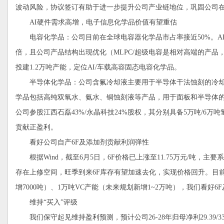
波动风险，协议签订有助于进一步提升公司产业链地位，巩固公司
AI硬件需求高增，电子信息化学品价值有望重估
电容化学品：公司目前在全球电容器化学品市占率接近50%。AI
倍，且公司产品结构出现优化（MLPC/超级电容是相对高端的产品，
投建1.2万吨产能，定位AI/车载高容固态电容化学品。
半导体化学品：公司含氟冷却液主要用于半导体干法蚀刻的冷却
学品包括高纯双氧水、氨水、铜蚀刻液等产品，用于面板和半导体
公司参股江西石磊43%/永晶科技24%股权，其分别具备5万吨/6
贡献正盈利。
看好公司自产6F及添加剂贡献利润弹性
根据Wind，截至6月5日，6F价格已上涨至11.75万元/吨，
存在上修空间，旺季到来6F库存有望加速去化，实现价格回升。目前公司
增7000吨）、1万吨VC产能（未来规划新增1~2万吨），我们看好
维持“买入”评级
我们保守起见维持盈利预测，预计公司26-28年归母净利29.39/33.1