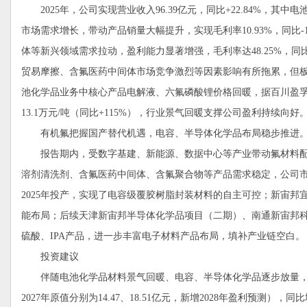
2025年，公司实现营业收入96.39亿元，同比+22.84%，其中电
市场需求增长，带动产品销量大幅提升，实现毛利率10.93%，同比-1.3
体等新兴领域需求拉动，盈利能力显著增强，毛利率达48.25%，同比+5
贸易摩擦、含氟医药中间体市场竞争激烈等因素影响有所拖累，但板块盈利能
池化学品业务中核心产品电解液、六氟磷酸锂价格回暖，据百川盈孚，2
13.1万元/吨（同比+115%），行业景气回暖支撑公司盈利持续向好
有机氟把握国产替代机遇，电容、半导体化学品布局稳步推进
报告期内，受数字基建、新能源、数据中心等产业带动氟材料配
溶剂清洗剂、含氟医药中间体、含氟聚合物等产品需求稳定，公司市
2025年投产，实现了电容级覆胶树脂封装材料的自主可控；新宙邦
能布局；后续天津新宙邦半导体化学品项目（二期）、南通新宙邦
硫酸、IPA产品，进一步丰富电子材料产品布局，填补产业链空白。
投资建议
伴随电池化学品材料景气回暖、电容、半导体化学品逐步放量，我们预计公司2
2027年原值分别为14.47、18.51亿元，新增2028年盈利预测），同比