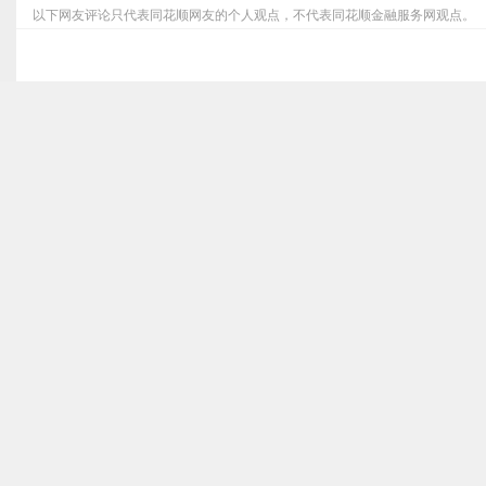
以下网友评论只代表同花顺网友的个人观点，不代表同花顺金融服务网观点。